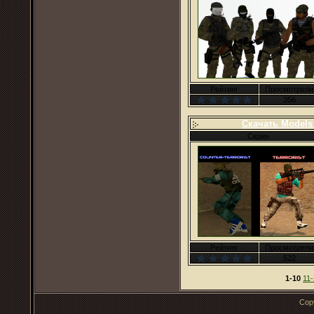
Рейтинг
Просмотрели
356
Скачать Models 
Скрин
Рейтинг
Просмотрели
522
1-10
11
Cop