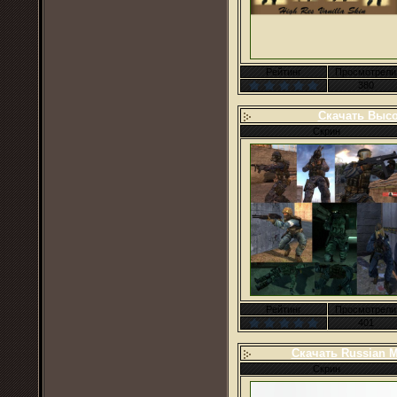
Рейтинг
Просмотрели
380
Скачать Высо
Скрин
Рейтинг
Просмотрели
401
Скачать Russian M
Скрин