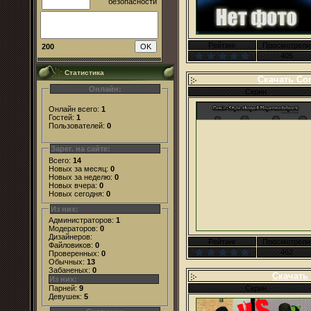
Рейтинг
Просмотрели
200
405
Статистика
Скачать Com
Онлайн:
Скрин
Онлайн всего:
1
Гостей:
1
Пользователей:
0
Зарег. на сайте:
Всего:
14
Новых за месяц:
0
Новых за неделю:
0
Новых вчера:
0
Новых сегодня:
0
Из них:
Администраторов:
1
Модераторов:
0
Дизайнеров:
Рейтинг
Просмотрели
Файловиков:
0
462
Проверенных:
0
Обычных:
13
Забаненых:
0
Скачать 
Из них:
Скрин
Парней:
9
Девушек:
5