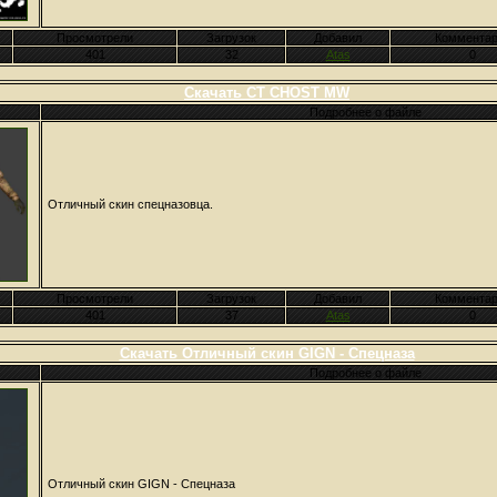
Просмотрели
Загрузок
Добавил
Комментар
401
32
Atas
0
Скачать CT CHOST MW
Подробнее о файле
Отличный скин спецназовца.
Просмотрели
Загрузок
Добавил
Комментар
401
37
Atas
0
Скачать Отличный скин GIGN - Спецназа
Подробнее о файле
Отличный скин GIGN - Спецназа