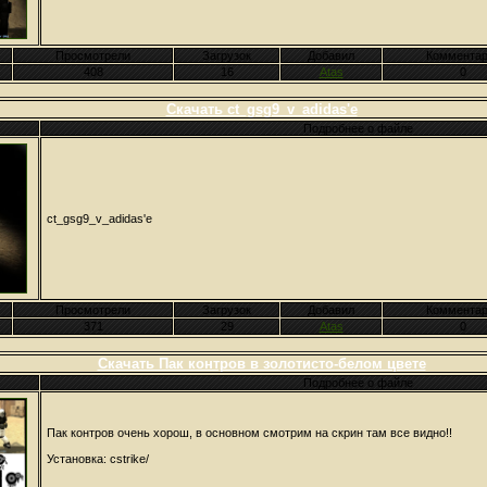
Просмотрели
Загрузок
Добавил
Комментар
408
16
Atas
0
Скачать ct_gsg9_v_adidas'e
Подробнее о файле
ct_gsg9_v_adidas'e
Просмотрели
Загрузок
Добавил
Комментар
371
29
Atas
0
Скачать Пак контров в золотисто-белом цвете
Подробнее о файле
Пак контров очень хорош, в основном смотрим на скрин там все видно!!
Установка: cstrike/