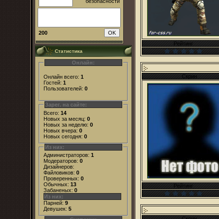
200
Рейтинг
Статистика
Онлайн:
Скрин
Онлайн всего:
1
Гостей:
1
Пользователей:
0
Зарег. на сайте:
Всего:
14
Новых за месяц:
0
Новых за неделю:
0
Новых вчера:
0
Новых сегодня:
0
Из них:
Администраторов:
1
Модераторов:
0
Дизайнеров:
Файловиков:
0
Проверенных:
0
Обычных:
13
Рейтинг
Забаненых:
0
Из них:
Парней:
9
Девушек:
5
Скрин