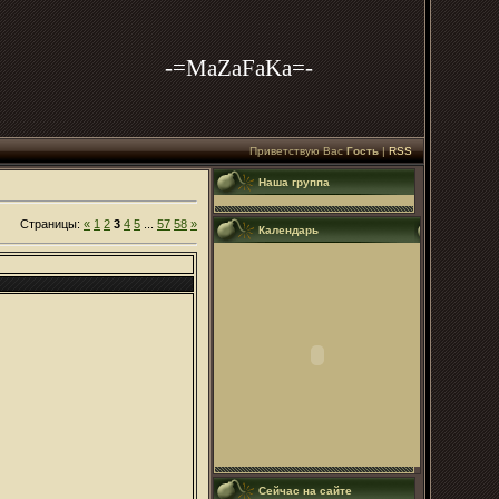
-=MaZaFaKa=-
Приветствую Вас
Гость
|
RSS
Наша группа
Страницы
:
«
1
2
3
4
5
...
57
58
»
Календарь
Сейчас на сайте