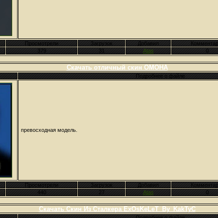
Просмотрели
Загрузок
Добавил
Комментар
379
31
Atas
0
Скачать отличный скин ОМОНА
Подробнее о файле
превосходная модель.
Просмотрели
Загрузок
Добавил
Комментар
440
27
Atas
0
Скачать Скин Из Сталкера ExOsKeLeT_By_KakTyC
Подробнее о файле