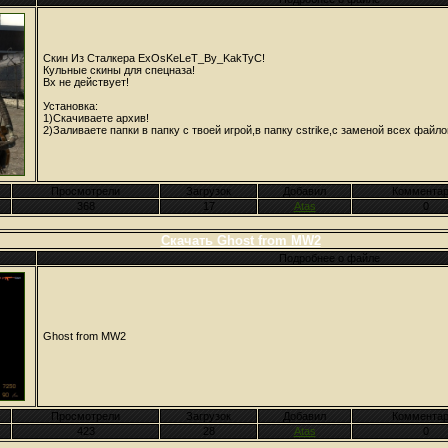
Скин Из Сталкера ExOsKeLeT_By_KakTyC!
Кульные скины для спецназа!
Вх не действует!
Установка:
1)Скачиваете архив!
2)Заливаете папки в папку с твоей игрой,в папку cstrike,с заменой всех файло
Просмотрели
Загрузок
Добавил
Комментар
368
17
Atas
0
Скачать Ghost from MW2
Подробнее о файле
Ghost from MW2
Просмотрели
Загрузок
Добавил
Комментар
423
28
Atas
0