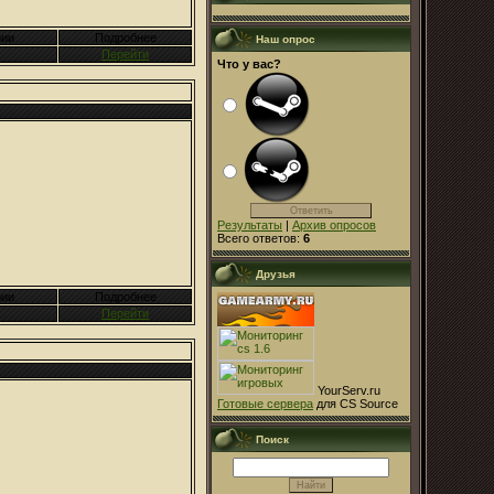
ии
Подробнее
Наш опрос
Перейти
Что у вас?
Результаты
|
Архив опросов
Всего ответов:
6
Друзья
ии
Подробнее
Перейти
YourServ.ru
Готовые сервера
для CS Source
Поиск