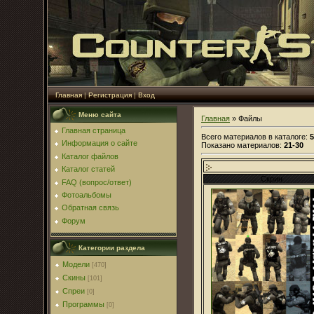
Главная
|
Регистрация
|
Вход
Меню сайта
Главная
»
Файлы
Главная страница
Всего материалов в каталоге
:
5
Информация о сайте
Показано материалов
:
21-30
Каталог файлов
Каталог статей
Скрин
FAQ (вопрос/ответ)
Фотоальбомы
Обратная связь
Форум
Категории раздела
Модели
[470]
Скины
[101]
Спреи
[0]
Программы
[0]