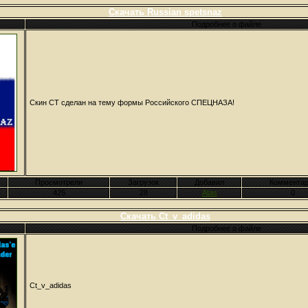
Скачать Russian spetsnaz
Подробнее о файле
Скин CT сделан на тему формы Российского СПЕЦНАЗА!
Просмотрели
Загрузок
Добавил
Комментар
425
28
Atas
0
Скачать Ct_v_adidas
Подробнее о файле
Ct_v_adidas