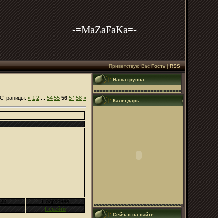
-=MaZaFaKa=-
Приветствую Вас
Гость
|
RSS
Наша группа
Страницы
:
«
1
2
...
54
55
56
57
58
»
Календарь
ии
Подробнее
Перейти
Сейчас на сайте