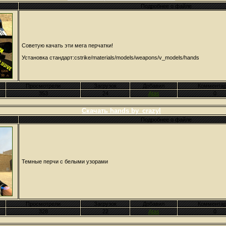
Подробнее о файле
Советую качать эти мега перчатки!
Установка стандарт:cstrike/materials/models/weapons/v_models/hands
Просмотрели
Загрузок
Добавил
Комментар
353
24
Atas
0
Скачать hands by_crazyl
Подробнее о файле
Темные перчи с белыми узорами
Просмотрели
Загрузок
Добавил
Комментар
328
22
Atas
0