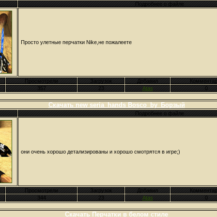
Подробнее о файле
Просто улетные перчатки Nike,не пожалеете
Просмотрели
Загрузок
Добавил
Комментар
357
23
Atas
0
Скачать new seria_hands Bosco_by_Борзый
Подробнее о файле
они очень хорошо детализированы и хорошо смотрятся в игре;)
Просмотрели
Загрузок
Добавил
Комментар
344
23
Atas
0
Скачать Перчатки в белом стиле