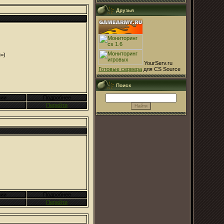
Друзья
=)
YourServ.ru
Готовые сервера
для CS Source
Поиск
ии
Подробнее
Перейти
ии
Подробнее
Перейти