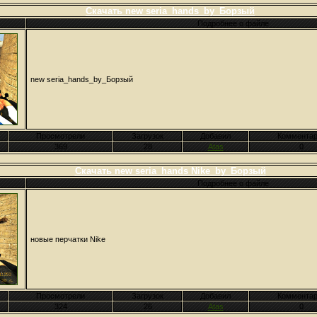
Скачать new seria_hands_by_Борзый
Подробнее о файле
new seria_hands_by_Борзый
Просмотрели
Загрузок
Добавил
Комментар
369
28
Atas
0
Скачать new seria_hands Nike_by_Борзый
Подробнее о файле
новые перчатки Nike
Просмотрели
Загрузок
Добавил
Комментар
324
26
Atas
0