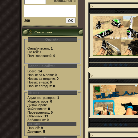
Скрин
200
Статистика
Онлайн:
Онлайн всего:
1
Гостей:
1
Пользователей:
0
Рейтинг
Зарег. на сайте:
Всего:
14
Новых за месяц:
0
Новых за неделю:
0
Скрин
Новых вчера:
0
Новых сегодня:
0
Из них:
Администраторов:
1
Модераторов:
0
Дизайнеров:
Файловиков:
0
Проверенных:
0
Обычных:
13
Рейтинг
Забаненых:
0
Из них:
Парней:
9
Девушек:
5