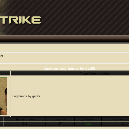
71
Скачать Log hands by gett0r
Подробнее о файле
Log hands by gett0r...
Просмотрели
Загрузок
Добавил
Комментар
345
27
Atas
0