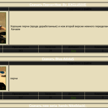
Скачать Перчи+Нож_By_EXCLUSIVE
Подробнее о файле
Хорошие перчи (вроде доработанные) и нож второй версии немного переделан
Качаем
Просмотрели
Загрузок
Добавил
Комментар
383
28
Atas
0
Скачать Blue-AdidaS
Подробнее о файле
перчи
Просмотрели
Загрузок
Добавил
Комментар
337
26
Atas
0
Скачать new seria_hands Nike(black)_