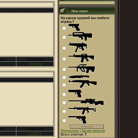
Наш опрос
На каком оружий вы любите
играть?
ии
Подробнее
Перейти
ии
Подробнее
Результаты
|
Архив опросов
Перейти
Всего ответов:
7