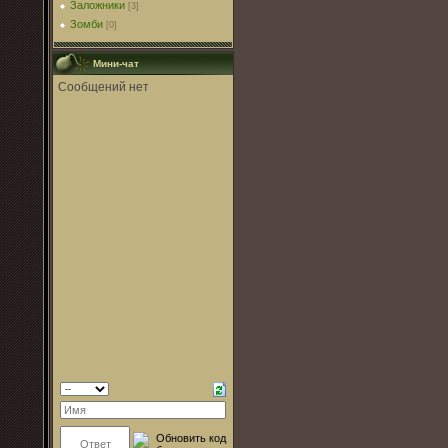
Заложники
[3]
Зомби
[0]
Мини-чат