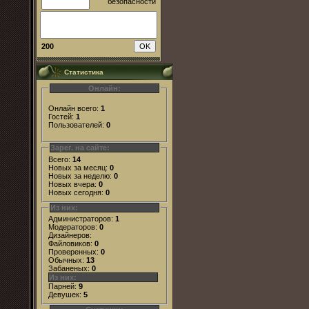
200
Статистика
Онлайн:
Онлайн всего:
1
Гостей:
1
Пользователей:
0
Зарег. на сайте:
Всего:
14
Новых за месяц:
0
Новых за неделю:
0
Новых вчера:
0
Новых сегодня:
0
Из них:
Администраторов:
1
Модераторов:
0
Дизайнеров:
Файловиков:
0
Проверенных:
0
Обычных:
13
Забаненых:
0
Из них:
Парней:
9
Девушек:
5