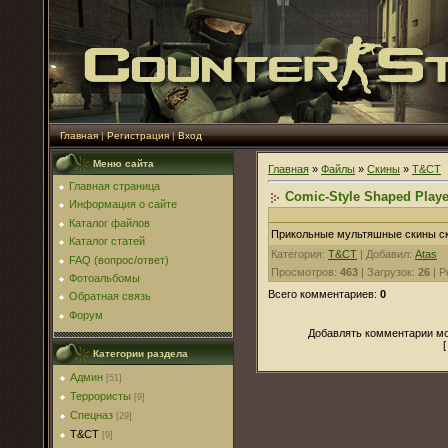
Главная
|
Регистрация
|
Вход
Меню сайта
Главная
»
Файлы
»
Скины
»
T&CT
Главная страница
Comic-Style Shaped Play
Информация о сайте
Каталог файлов
Прикольные мультяшные скины ск
Каталог статей
Категория
:
T&CT
|
Добавил
:
Atas
FAQ (вопрос/ответ)
Просмотров
:
463
|
Загрузок
:
26
|
Р
Фотоальбомы
Всего комментариев
:
0
Обратная связь
Форум
Добавлять комментарии мо
Категории раздела
Админ
[51]
Террористы
[9]
Спецназ
[29]
T&CT
[9]