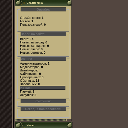
Статистика
Онлайн:
Онлайн всего:
1
Гостей:
1
Пользователей:
0
Зарег. на сайте:
Всего:
14
Новых за месяц:
0
Новых за неделю:
0
Новых вчера:
0
Новых сегодня:
0
Из них:
Администраторов:
1
Модераторов:
0
Дизайнеров:
Файловиков:
0
Проверенных:
0
Обычных:
13
Забаненых:
0
Из них:
Парней:
9
Девушек:
5
Счетчики:
Сегодня нас посетили:
Часы