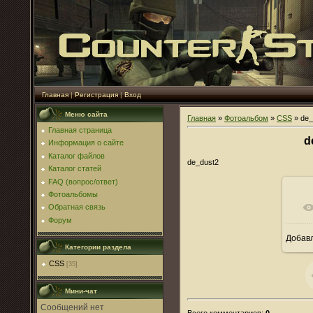
Главная
|
Регистрация
|
Вход
Меню сайта
Главная
»
Фотоальбом
»
CSS
» de_
Главная страница
d
Информация о сайте
Каталог файлов
de_dust2
Каталог статей
FAQ (вопрос/ответ)
Фотоальбомы
Обратная связь
Форум
Добав
Категории раздела
CSS
[35]
Мини-чат
Всего комментариев
:
0