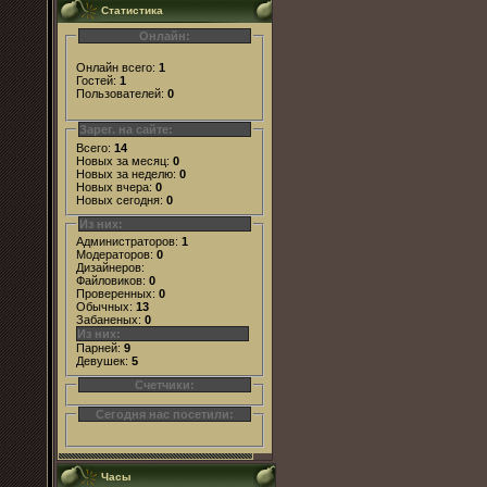
Статистика
Онлайн:
Онлайн всего:
1
Гостей:
1
Пользователей:
0
Зарег. на сайте:
Всего:
14
Новых за месяц:
0
Новых за неделю:
0
Новых вчера:
0
Новых сегодня:
0
Из них:
Администраторов:
1
Модераторов:
0
Дизайнеров:
Файловиков:
0
Проверенных:
0
Обычных:
13
Забаненых:
0
Из них:
Парней:
9
Девушек:
5
Счетчики:
Сегодня нас посетили:
Часы