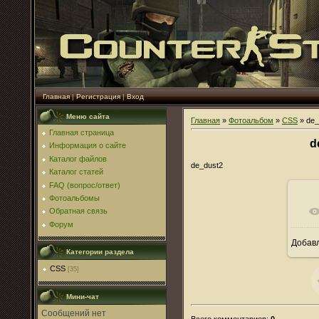
Главная
|
Регистрация
|
Вход
Меню сайта
Главная
»
Фотоальбом
»
CSS
» de_
Главная страница
d
Информация о сайте
Каталог файлов
de_dust2
Каталог статей
FAQ (вопрос/ответ)
Фотоальбомы
Обратная связь
Форум
Добав
Категории раздела
CSS
[35]
Мини-чат
Всего комментариев
:
0