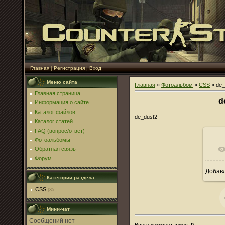
Главная
|
Регистрация
|
Вход
Меню сайта
Главная
»
Фотоальбом
»
CSS
» de_
Главная страница
d
Информация о сайте
Каталог файлов
de_dust2
Каталог статей
FAQ (вопрос/ответ)
Фотоальбомы
Обратная связь
Форум
Добав
Категории раздела
CSS
[35]
Мини-чат
Всего комментариев
:
0