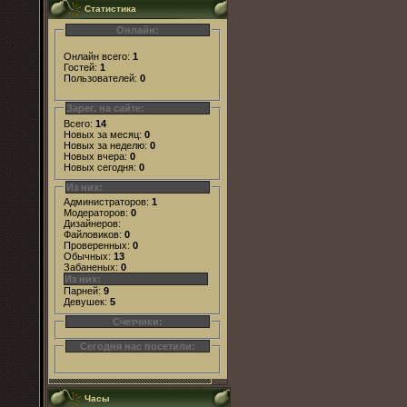
Статистика
Онлайн:
Онлайн всего:
1
Гостей:
1
Пользователей:
0
Зарег. на сайте:
Всего:
14
Новых за месяц:
0
Новых за неделю:
0
Новых вчера:
0
Новых сегодня:
0
Из них:
Администраторов:
1
Модераторов:
0
Дизайнеров:
Файловиков:
0
Проверенных:
0
Обычных:
13
Забаненых:
0
Из них:
Парней:
9
Девушек:
5
Счетчики:
Сегодня нас посетили:
Часы