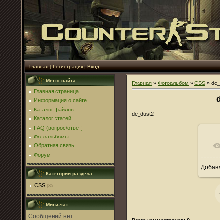
Главная
|
Регистрация
|
Вход
Меню сайта
Главная
»
Фотоальбом
»
CSS
» de_
Главная страница
Информация о сайте
Каталог файлов
de_dust2
Каталог статей
FAQ (вопрос/ответ)
Фотоальбомы
Обратная связь
Форум
Добав
Категории раздела
CSS
[35]
Мини-чат
Всего комментариев
:
0