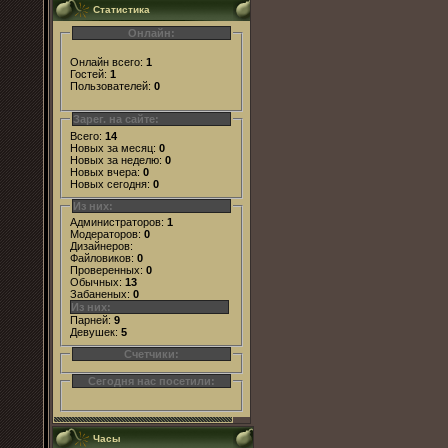
Статистика
Онлайн:
Онлайн всего:
1
Гостей:
1
Пользователей:
0
Зарег. на сайте:
Всего:
14
Новых за месяц:
0
Новых за неделю:
0
Новых вчера:
0
Новых сегодня:
0
Из них:
Администраторов:
1
Модераторов:
0
Дизайнеров:
Файловиков:
0
Проверенных:
0
Обычных:
13
Забаненых:
0
Из них:
Парней:
9
Девушек:
5
Счетчики:
Сегодня нас посетили:
Часы