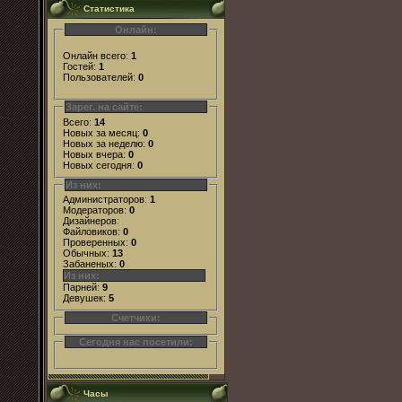
Статистика
Онлайн:
Онлайн всего:
1
Гостей:
1
Пользователей:
0
Зарег. на сайте:
Всего:
14
Новых за месяц:
0
Новых за неделю:
0
Новых вчера:
0
Новых сегодня:
0
Из них:
Администраторов:
1
Модераторов:
0
Дизайнеров:
Файловиков:
0
Проверенных:
0
Обычных:
13
Забаненых:
0
Из них:
Парней:
9
Девушек:
5
Счетчики:
Сегодня нас посетили:
Часы