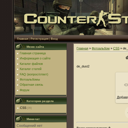
Главная
|
Регистрация
|
Вход
Меню сайта
Главная
»
Фотоальбом
»
CSS
» de_
Главная страница
Информация о сайте
Каталог файлов
de_dust2
Каталог статей
FAQ (вопрос/ответ)
Фотоальбомы
Обратная связь
Форум
Добав
Категории раздела
CSS
[35]
Мини-чат
Всего комментариев
:
0