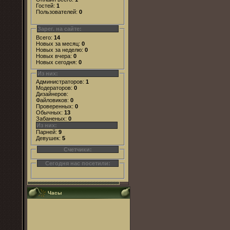
Гостей:
1
Пользователей:
0
Зарег. на сайте:
Всего:
14
Новых за месяц:
0
Новых за неделю:
0
Новых вчера:
0
Новых сегодня:
0
Из них:
Администраторов:
1
Модераторов:
0
Дизайнеров:
Файловиков:
0
Проверенных:
0
Обычных:
13
Забаненых:
0
Из них:
Парней:
9
Девушек:
5
Счетчики:
Сегодня нас посетили:
Часы