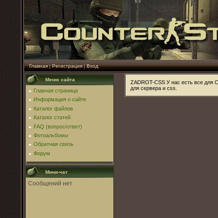
Главная
|
Регистрация
|
Вход
Меню сайта
ZADROT-CSS У нас есть все для C
для сервера и css.
Главная страница
Информация о сайте
Каталог файлов
Каталог статей
FAQ (вопрос/ответ)
Фотоальбомы
Обратная связь
Форум
Мини-чат