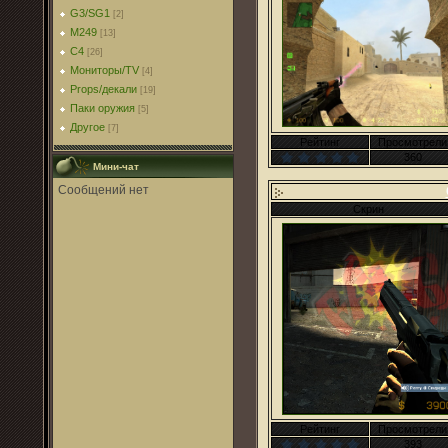
G3/SG1
[2]
M249
[13]
C4
[26]
Мониторы/TV
[4]
Props/декали
[19]
Паки оружия
[5]
Другое
[7]
Рейтинг
Просмотрели
360
Мини-чат
Скрин
Рейтинг
Просмотрели
393