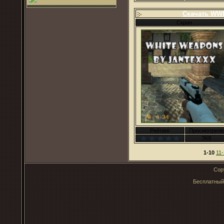
Скачать WWP 
Скрин
Рейтинг
Просмотрели
369
1-10
11
Cop
Бесплатны