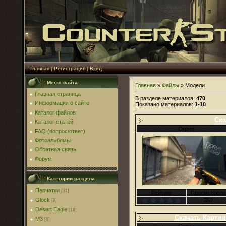
Главная
|
Регистрация
|
Вход
Меню сайта
Главная
»
Файлы
» Модели
Главная страница
В разделе материалов
:
470
Информация о сайте
Показано материалов
:
1-10
Каталог файлов
Ска
Каталог статей
Скрин
FAQ (вопрос/ответ)
Фотоальбомы
Обратная связь
Форум
Категории раздела
Перчатки
[31]
Рейтинг
Просмотрели
Glock
352
[9]
Desert Eagle
[19]
Скачать Картин
M3
[8]