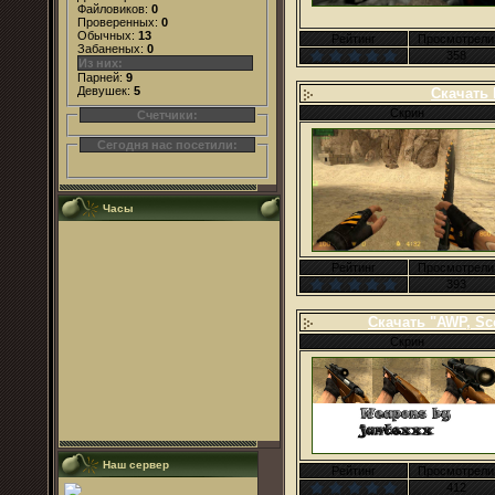
Файловиков:
0
Проверенных:
0
Обычных:
13
Рейтинг
Просмотрели
Забаненых:
0
358
Из них:
Парней:
9
Девушек:
5
Скачать 
Скрин
Счетчики:
Сегодня нас посетили:
Часы
Рейтинг
Просмотрели
393
Скачать "AWP, Sc
Скрин
Наш сервер
Рейтинг
Просмотрели
412