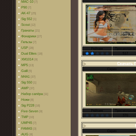
Скрин
MAC-10
[7]
P90
[7]
AK-47
[25]
Sig 552
[1]
Scout
[12]
Гранаты
[21]
Фонарики
[27]
Гильзы
[7]
USP
[28]
Рейтинг
Просмотрели
517
Dual Elites
[18]
XM1014
[9]
Скачать 
MP5
[13]
Скрин
Galil
[5]
M4A1
[37]
Sig 550
[1]
AWP
[37]
Набор сапёра
[11]
Ножи
[8]
Sig P228
[16]
Рейтинг
Просмотрели
Five-Seven
[9]
370
TMP
[10]
UMP45
[7]
FAMAS
[3]
Скрин
AUG
[8]