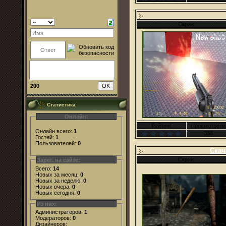
Скрин
200
Статистика
Онлайн:
Рейтинг
Просмотрели
Онлайн всего:
1
388
Гостей:
1
Пользователей:
0
Скач
Скрин
Зарег. на сайте:
Всего:
14
Новых за месяц:
0
Новых за неделю:
0
Новых вчера:
0
Новых сегодня:
0
Из них:
Администраторов:
1
Модераторов:
0
Дизайнеров: