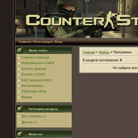
Главная
|
Регистрация
|
Вход
Меню сайта
Главная
»
Файлы
» Программы
Главная страница
В разделе материалов
:
0
Информация о сайте
Не найдено мат
Каталог файлов
Каталог статей
FAQ (вопрос/ответ)
Фотоальбомы
Обратная связь
Форум
Категории раздела
Для сервера
[0]
Другое
[0]
Мини-чат