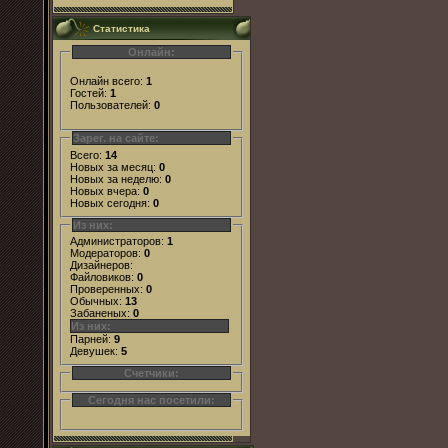
Статистика
Онлайн:
Онлайн всего:
1
Гостей:
1
Пользователей:
0
Зарег. на сайте:
Всего:
14
Новых за месяц:
0
Новых за неделю:
0
Новых вчера:
0
Новых сегодня:
0
Из них:
Администраторов:
1
Модераторов:
0
Дизайнеров:
Файловиков:
0
Проверенных:
0
Обычных:
13
Забаненых:
0
Из них:
Парней:
9
Девушек:
5
Счетчики:
Сегодня нас посетили: