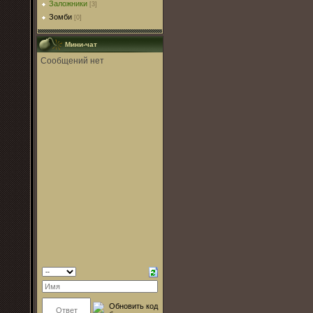
Заложники
[3]
Зомби
[0]
Мини-чат