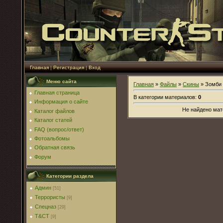
Главная
|
Регистрация
|
Вход
Меню сайта
Главная
»
Файлы
»
Скины
» Зомби
Главная страница
В категории материалов
:
0
Информация о сайте
Не найдено мат
Каталог файлов
Каталог статей
FAQ (вопрос/ответ)
Фотоальбомы
Обратная связь
Форум
Категории раздела
Админ
[51]
Террористы
[9]
Спецназ
[29]
T&CT
[9]