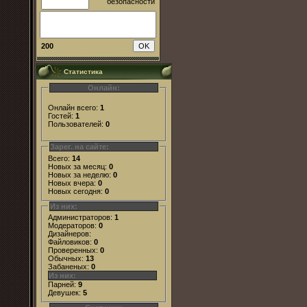
200
Статистика
Онлайн:
Онлайн всего:
1
Гостей:
1
Пользователей:
0
Зарег. на сайте:
Всего:
14
Новых за месяц:
0
Новых за неделю:
0
Новых вчера:
0
Новых сегодня:
0
Из них:
Администраторов:
1
Модераторов:
0
Дизайнеров:
Файловиков:
0
Проверенных:
0
Обычных:
13
Забаненых:
0
Из них:
Парней:
9
Девушек:
5