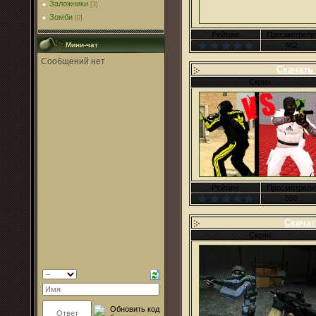
Заложники
[3]
Зомби
[0]
Рейтинг
Просмотрели
462
Мини-чат
Скачать 
Скрин
Рейтинг
Просмотрели
550
Скачат
Скрин