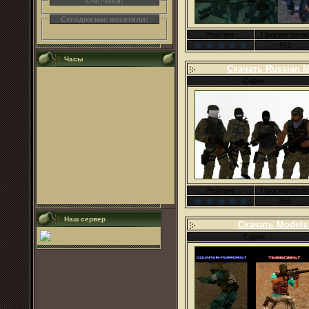
Счетчики:
Сегодня нас посетили:
Рейтинг
Просмотрели
401
Часы
Скачать Russian M
Скрин
Рейтинг
Просмотрели
356
Наш сервер
Скачать Models 
Скрин