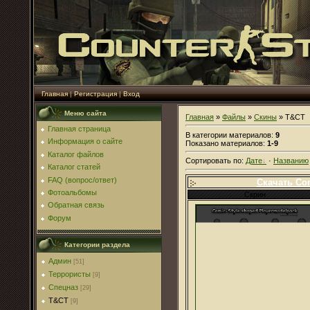
Главная
|
Регистрация
|
Вход
Меню сайта
Главная
»
Файлы
»
Скины
» T&CT
Главная страница
В категории материалов
:
9
Информация о сайте
Показано материалов
:
1-9
Каталог файлов
Сортировать по
:
Дате
·
Названию
Каталог статей
FAQ (вопрос/ответ)
Скачать Com
Фотоальбомы
Скрин
Обратная связь
Форум
Категории раздела
Админ
[51]
Террористы
[9]
Спецназ
[29]
T&CT
[9]