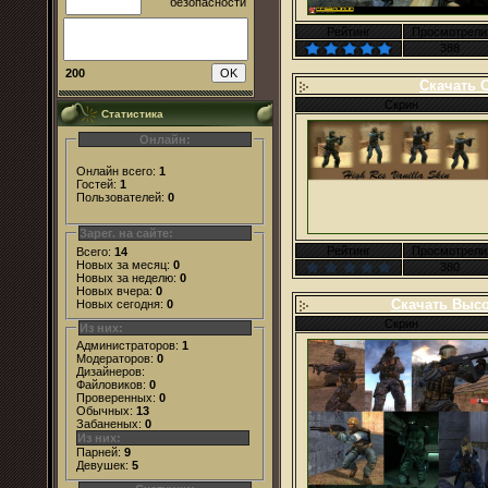
Рейтинг
Просмотрели
388
200
Скачать 
Скрин
Статистика
Онлайн:
Онлайн всего:
1
Гостей:
1
Пользователей:
0
Зарег. на сайте:
Рейтинг
Просмотрели
Всего:
14
Новых за месяц:
0
380
Новых за неделю:
0
Новых вчера:
0
Скачать Высо
Новых сегодня:
0
Скрин
Из них:
Администраторов:
1
Модераторов:
0
Дизайнеров:
Файловиков:
0
Проверенных:
0
Обычных:
13
Забаненых:
0
Из них:
Парней:
9
Девушек:
5